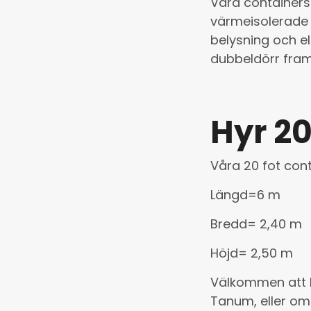
Våra containers 
värmeisolerade i
belysning och e
dubbeldörr fram 
Hyr 20
Våra 20 fot con
Längd=6 m
Bredd= 2,40 m
Höjd= 2,50 m
Välkommen att
Tanum, eller om