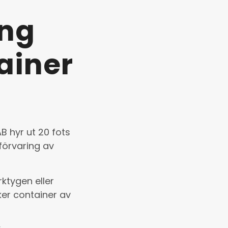
ing
ainer
B hyr ut 20 fots
förvaring av
ktygen eller
ker container av