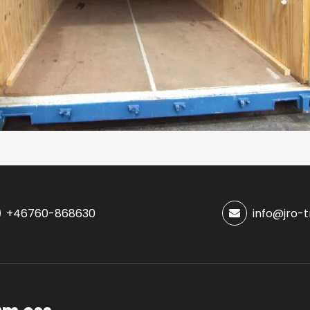
+46760-868630
info@jro-t