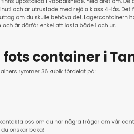
finns uppställda i Rabbalshede, hela året om. De 
nuti och är utrustade med rejäla klass 4-lås. Det 
luttag om du skulle behöva det. Lagercontainern h
och är därför enkel att lasta både i och ur.
 fots container i T
tainers rymmer 36 kubik fördelat på:
kontakta oss
om du har några frågor om vår conta
 du önskar boka!