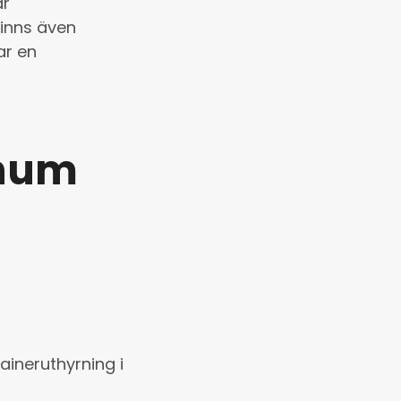
är
finns även
ar en
anum
ineruthyrning i